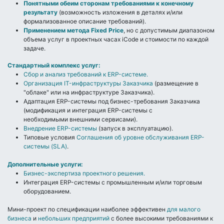
Понятными обеим сторонам требованиями к конечному
результату
(возможность изложения в деталях и/или
формализованное описание требований).
Применением метода Fixed Price
, но с допустимым диапазоном
объема услуг в проектных часах iCode и стоимости по каждой
задаче.
Стандартный комплекс услуг:
Сбор и анализ требований к ERP-системе.
Организация IT-инфраструктуры Заказчика
(размещение в
"облаке" или на инфраструктуре Заказчика).
Адаптация ERP-системы под бизнес-требования Заказчика
(модификация и интеграция ERP-системы с
необходимыми внешними сервисами).
Внедрение ERP-системы
(запуск в эксплуатацию).
Типовые условия
Соглашения об уровне обслуживания ERP-
системы (SLA)
.
Дополнительные услуги:
Бизнес-экспертиза проектного решения.
Интеграция ERP-системы с промышленным и/или торговым
оборудованием.
Мини-проект по спецификации наиболее эффективен
для малого
бизнеса
и
небольших предприятий
с более высокими требованиями к